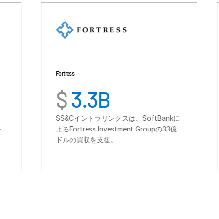
Fortress
TSG Consumer
$
3.3B
$
6
SS&Cイントラリンクスは、SoftBankに
SS&Cイ
よるFortress Investment Groupの33億
ターに特化
ドルの買収を支援。
るTSGのT
援。