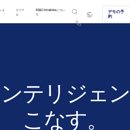
ショ
リソー
SS&C Intralinksについ
日
デモの予
ス
て
本
約
語
English
简体中文
Us
繁體中文
Français
イントラリンクスが選ばれ
製品紹介
ソリューション
業種
お問い合わせはこちら
Deutsch
日本語
資本市場やオルタナティブ投資市場でイントラリン
グローバルなディールメーキング、オルタ
機密情報を安全に共有することで、コラボ
弊社のプラットフォームとソリューション
に選ばれる理由をご紹介します。
資本市場における安全なファイル共有に関
理、コンプライアンス準拠を実現する方法
の業務の違いに確実に対処できる仕組みに
한국인
Português
AI対応プラットフォームをご紹介します。
Español
Italiano
詳細
詳細
詳細
をインテリジェ
詳細
こなす。