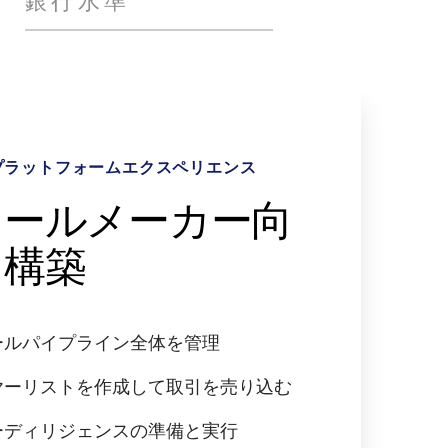
プラットフォームエクスペリエンス
したワークフロー
析と深い洞察
のセキュリティ
ィールメーカー向
ントラリンクスの
ータで意思決定を
キュリティファー
に構築
nkを活用
進
トのアプローチ
ールパイプライン全体を管理
AIの可能性を引き出す
データを保存し、アクセスする
のないデータプライバシー管理
ヤーリストを作成して取引を売り込む
テリジェントな情報検索を可能にする
ール横断の分析を実行
に変更できるカスタムウォーターマー
ーディリジェンスの準備と実行
ールを加速する
で、より深い洞察を導き出す