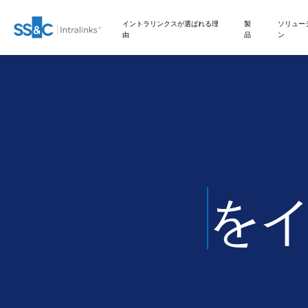
イントラリンクスが選ばれる理
製
ソリュー
由
品
ン
M&A
Investment Banking
お問い合わせ
イントラリンクスが選ばれる理由
安全な文書交換
Private Credit
Link
ファンドレイジング
編集
VDRPro
SECURITYHUB
DEALCENTRE AI
弊社のAIベースのプラット
フォームがディールメーキ
準備
Onboarding
取引サポート
VIA
新規株式公開
Corporates
会社情報
セキュリティと信頼
規制、リスク、コンプ
Private Equity
ングプロセスを効率化する
ライアンス
仕組みについてご説明しま
す。
マーケティング
レポーティング
高度なレポート機能
ファンド管理
Institutional
APIとデプロイメント
Venture Capital
資金
Investors
シンジケートローン
FUND
CENTRE
デューデリジェンス
オルタナティブ投資管
NDA
ファイナンス
AIハブ
Real Estate Fund
理サービス
Legal / Law Firms
Managers
ディールサービス
管理
翻訳
Hedge Funds
IT / Security
VDR
PRO
DealVault