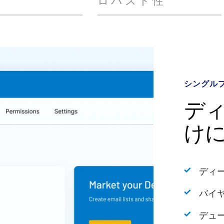
シングル
AIを活用
高度な分
銀行水準
デ
イ
デ
セ
け
Li
促
ス
ディ
生成
過去
比類
バイ
イン
ディ
動的
ク
デュ
ディ
AI