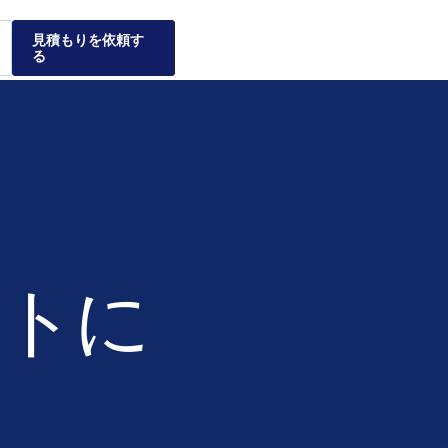
見積もりを依頼す
る
る理由
クスが企業
ナティブ投資市場および
レーションの安全性、管
を利用することで、個々
して、実績のある弊社の
をご紹介します。
ついてご説明します。
ントに