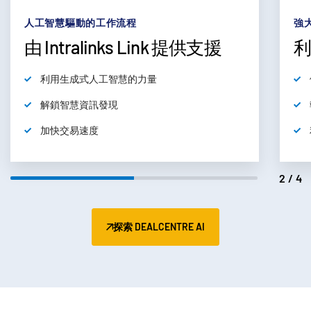
subm
聯絡我們
強大的分析和深入解析
銀
公司
利用資料推動決策
繁體中文
儲存和存取過去的資料
執行跨交易分析
English
申請演示
利用人工智慧發現更深入的見解
简体中文
取得報價
繁體中文
3/4
Français
Deutsch
日本語
探索 DEALCENTRE AI
한국인
Português
Español