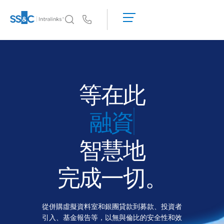
申
請
Us
演
示
為何選擇 Intralinks
Toggl
取
subm
為何選擇 Intralinks
得
報
安全又可靠
等在此
價
API 和部署
AI 中心
智慧地
產品
Toggl
subm
Deal
Centre AI
完成一切。
Link
準備
從併購虛擬資料室和銀團貸款到募款、投資者
行銷
引入、基金報告等，以無與倫比的安全性和效
盡職調查