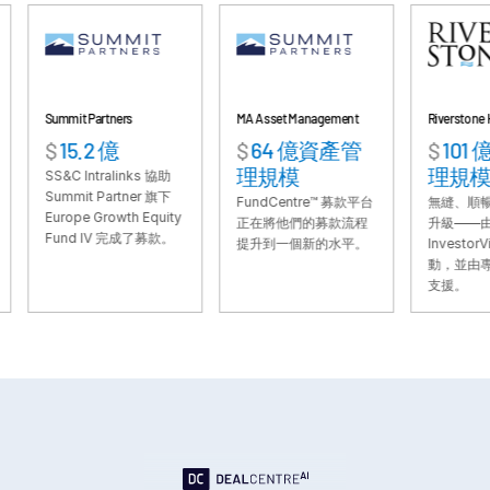
VDR
Pro
VDRPro
其他產品
mmit Partners
MA Asset Management
Riverstone Holdings
SECURITYHUB
15.2 億
$
64 億資產管
$
101 億資產
理規模
理規模
VIA
S&C Intralinks 協助
ummit Partner 旗下
FundCentre™ 募款平台
無縫、順暢的報告功
urope Growth Equity
正在將他們的募款流程
升級——由
解決方案
und IV 完成了募款。
Toggl
提升到一個新的水平。
InvestorVision™ 驅
subm
動，並由專家團隊提
合併與收購
支援。
首次公開發行
資金管理
融資
安全文件交換
監管、風險與合規
銀團貸款