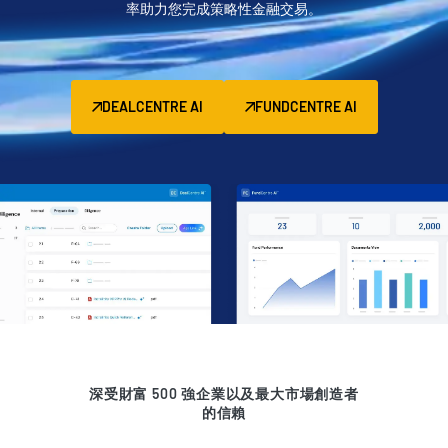
率助力您完成策略性金融交易。
管理
DealVault
Connect
DEALCENTRE AI
FUNDCENTRE AI
Fund
Centre
募款
引入
報告
另類投資託管服務
交易服務
編修
交易支援
進階報告
深受財富 500 強企業以及最大市場創造者
的信賴
NDA
翻譯