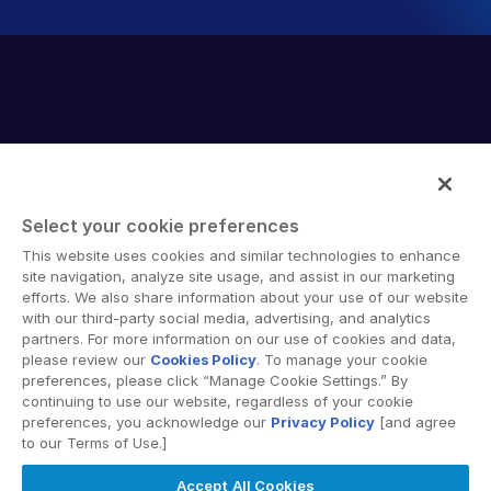
Select your cookie preferences
Intralinks provides secure collaboration software and
This website uses cookies and similar technologies to enhance
secure online document sharing solutions that enable
site navigation, analyze site usage, and assist in our marketing
enterprise collaboration across organizational, corporate
efforts. We also share information about your use of our website
with our third-party social media, advertising, and analytics
and geographical boundaries. Intralinks’ secure platform
partners. For more information on our use of cookies and data,
provides tools for file sync and secure file-sharing,
please review our
Cookies Policy
. To manage your cookie
collaborative workspaces and virtual data room (VDR)
preferences, please click “Manage Cookie Settings.” By
solutions.
continuing to use our website, regardless of your cookie
preferences, you acknowledge our
Privacy Policy
[and agree
to our Terms of Use.]
Accept All Cookies