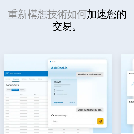
投資銀行
重新構想技術如何
加速您的
Toggl
Corporates
交易。
subm
Institutional Investors
Legal / Law Firms
Hedge Funds
Private Credit
Private Equity
Venture Capital
Real Estate Fund Managers
IT / Security
資源
Toggl
subm
關於
Toggl