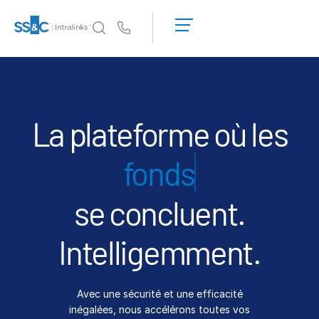
Demander une
démonstration
Us
Obtenir un
devis
Pourquoi Intralinks
Toggl
subm
Pourquoi Intralinks
Sécurité et confiance
La plateforme où les
API et déploiement
introdu
Centre d'IA
se concluent.
Produits
Toggl
subm
Deal
Centre AI
Intelligemment.
Link
Préparation
Avec une sécurité et une efficacité
Marketing
inégalées, nous accélérons toutes vos
Diligence