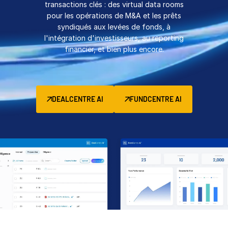
transactions clés : des virtual data rooms
Gestion
pour les opérations de M&A et les prêts
syndiqués aux levées de fonds, à
DealVault
l'intégration d'investisseurs, au reporting
Connect
financier, et bien plus encore.
Fund
Centre
Levée de fonds
Accueil
DEALCENTRE AI
FUNDCENTRE AI
Avancés
Services Managés d’Investissements Alternatifs
Services de transaction
Expurgation
Support transactionnel
Reporting avancé
Accord de confidentialité (NDA)
Traduction