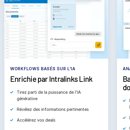
subm
Nous contacter
Entreprise
Français
English
DEMANDER UNE DÉMONSTRATION
简体中文
OBTENIR UN DEVIS
繁體中文
WORKFLOWS BASÉS SUR L'IA
AN
Français
Enrichie par Intralinks Link
Ba
Deutsch
d
Tirez parti de la puissance de l'IA
日本語
générative
한국인
Révélez des informations pertinentes
Português
Accélérez vos deals
Español