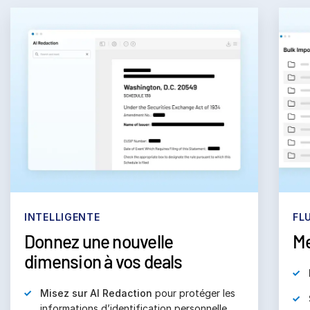
INTELLIGENTE
FL
Donnez une nouvelle
Me
dimension à vos deals
Misez sur AI Redaction
pour protéger les
informations d’identification personnelle