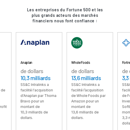
Ressources
Les entreprises du Fortune 500 et les
plus grands acteurs des marchés
Ressources
financiers nous font confiance :
Produits supplémentaires
SECURITYHUB
VIA
Solutions
Anaplan
Whole Foods
Fortress
Toggl
de dollars
de dollars
de dollars
subm
Fusions et acquisitions (M&A)
10,3 milliards
13,6 milliards
3,3 milliar
Introductions en Bourse
SS&C Intralinks a
SS&C Intralinks a
SS&C Intralinks
facilité l'acquisition
facilité l’acquisition
facilité l'acquis
Gestion de fonds
d'Anaplan par Thoma
de Whole Foods par
de Fortress
Financement
Bravo pour un
Amazon pour un
Investment Gro
montant de
montant de
SoftBank pour 
Échange Sécurisé de Documents
10,3 milliards de
13,6 milliards de
montant de
dollars.
dollars.
3,3 milliards d
Regulatory, Risk & Compliance
dollars.
Prêts Syndiqués