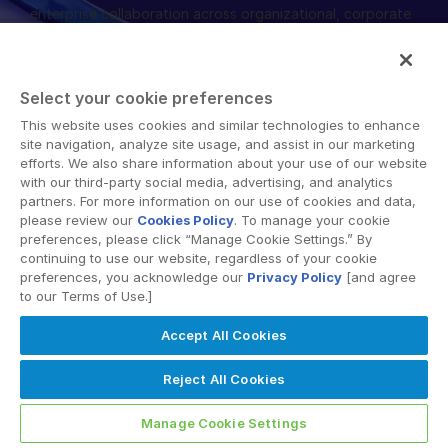
enterprise collaboration across organizational, corporate
管理
and geographical boundaries. Intralinks’ secure platform
provides tools for file sync and secure file-sharing,
DealVault
collaborative workspaces and virtual data room (VDR)
Connect
Select your cookie preferences
solutions.
This website uses cookies and similar technologies to enhance
Fund
Centre
site navigation, analyze site usage, and assist in our marketing
ファンドレイジング
efforts. We also share information about your use of our website
with our third-party social media, advertising, and analytics
Onboarding
partners. For more information on our use of cookies and data,
please review our
Cookies Policy
. To manage your cookie
レポーティング
© 2026 Intralinks, SS&C Inc.
preferences, please click “Manage Cookie Settings.” By
オルタナティブ投資管理サービス
continuing to use our website, regardless of your cookie
preferences, you acknowledge our
Privacy Policy
[and agree
ディールサービス
to our Terms of Use.]
編集
Accept All Cookies
取引サポート
Reject All Cookies
高度なレポート機能
NDA
Manage Cookie Settings
翻訳