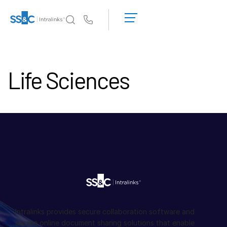
デ
モ
Us
の
予
イントラリンクスが選ばれる理由
Toggl
約
subm
イントラリンクスが選ばれる理由
Life Sciences
見
積
セキュリティと信頼
も
APIとデプロイメント
り
AIハブ
を
依
頼
製品
Toggl
す
subm
る
DealCentre AI
Link
準備
マーケティング
Intralinks provides secure collaboration software and
secure online document sharing solutions that enable
デューデリジェンス