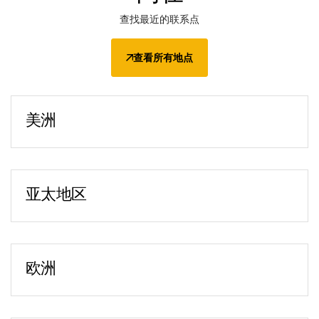
查找最近的联系点
查看所有地点
美洲
亚特兰大
2849 Paces Ferry Road
Suite 760
亚太地区
Atlanta, GA 30339
北京
电话：
+1-470-592-5347
中国北京市东城区
纽约
东直门南大街 1 号
151 W. 42nd Street (4 Times Square)
欧洲
北京来福士广场 20 楼
6th Floor
布加勒斯特
邮编：100007
New York, NY 10036
28-30 Academiei Street
电话：
+86 152 0134 2352
电话：
+1-212-543-7700