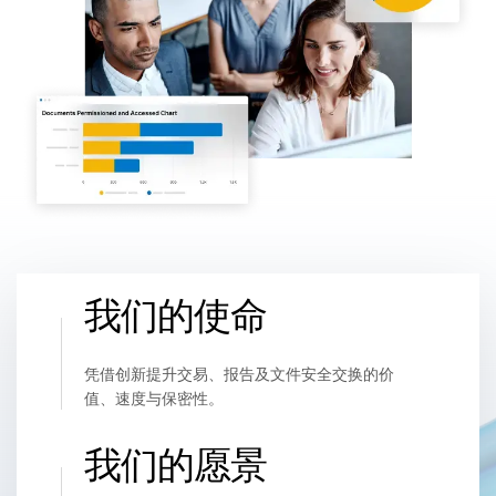
管理
DealVault
Connect
Fund
Centre AI
募资管理
投资者入驻
报告系统
另类投资管理服务
我们的使命
交易服务
脱敏
凭借创新提升交易、报告及文件安全交换的价
交易支持
值、速度与保密性。
智能报表系统
我们的愿景
保密协议
翻译服务