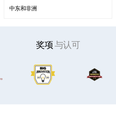
1st District, 7th Floor
传真：
+86 10 8409 4566
波士顿 - 公司总部
中东和非洲
Romania 010016
中国香港
10 CityPoint
迪拜
Carmen Ginjulete（办公室经理）：
香港湾仔
500 Totten Pond Road
Dubai International Financial Center
+40 726 034 034
港湾道 18 号
2nd Floor
Gate Village Building 10,
布达佩斯
中环广场
Waltham, MA 02451
Level 7 - Office 10,
电话：
+36 20 230 0672
2702-4 室
电话：
+1-617-574-5459
奖项
与认可
PO Box 506643
法兰克福
电话：
+852-3626 9370
Dubai, UAE
An der Welle 6
海得拉巴
芝加哥
电话：
+971 52 7133740
60322 Frankfurt am Main
Level 4, Phase 2.3, Sy No. 115 (Part 1),
100 S Wacker Dr.
约翰内斯堡
Germany
WaveRock TSIIC IT/ITES SEZ,
19th Floor
电话：
+27 83 661-8409
电话：
+49 69 767 576-100
Nanakramguda, Serilingampally,
Chicago, IL 60606
拉各斯
Hyderabad, Telangana, 500008
+1-312-819-2356
电话：
+234 803 301 9519
电话：
+914049750000
希腊
墨西哥城
电话：
+30 694 5893598
特拉维夫
Torrey Virreyes, Pedregal 24
米兰
孟买
电话：
Piso 2, Molino del Rey
+972 54-6429978
Corso Europa, 15
We Work BKC
土耳其
Miguel Hidalgo, CP 11000