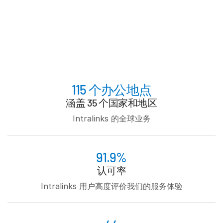
sub
联系销售人员
公司
简体中文
English
申请演示
115 个办公地点
简体中文
涵盖 35 个国家和地区
获取报价
繁體中文
Intralinks 的全球业务
Français
Deutsch
91.9%
日本語
认可率
한국인
Intralinks 用户高度评价我们的服务体验
Português
Español