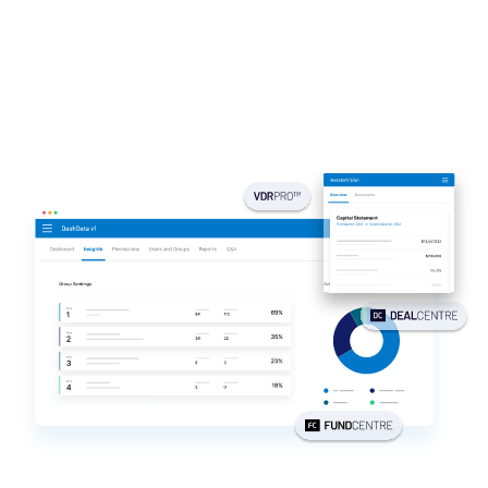
投资银行
Tog
Corporates
sub
Institutional Investors
Legal / Law Firms
Hedge Funds
私募信贷
Private Equity
Venture Capital
Real Estate Fund Managers
IT / Security
资源
Tog
sub
关于
Tog