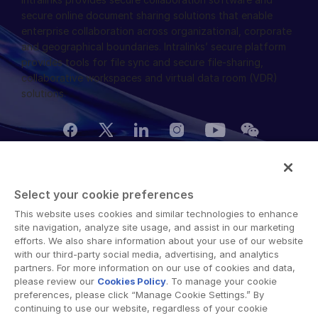
电话：
+81 (3) 4588 8508
8021 Zürich
secure online document sharing solutions that enable
Switzerland
enterprise collaboration across organizational, corporate
电话：
and geographical boundaries. Intralinks’ secure platform
+41 (44) 7982033
provides tools for file sync and secure file-sharing,
collaborative workspaces and virtual data room (VDR)
solutions.
Terms of Use
GDPR
Switching Terms
EU Data Act
Select your cookie preferences
Modern Slavery Statement
This website uses cookies and similar technologies to enhance
© 2026 Intralinks, SS&C Inc.
site navigation, analyze site usage, and assist in our marketing
efforts. We also share information about your use of our website
with our third-party social media, advertising, and analytics
partners. For more information on our use of cookies and data,
please review our
Cookies Policy
. To manage your cookie
preferences, please click “Manage Cookie Settings.” By
continuing to use our website, regardless of your cookie