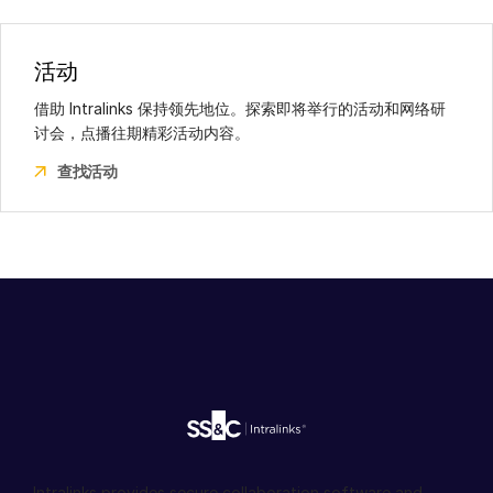
75002 Paris
22/255 George Street
France
Sydney 2000
电话:
+33 (1) 82 63 51 74
活动
NSW
马德里
借助 Intralinks 保持领先地位。探索即将举行的活动和网络研
Australia
Plaza Carlos Trías Bertrán, 4
讨会，点播往期精彩活动内容。
电话：
+61 (0)2 9227 5600
2ª Planta
新加坡
查找活动
28020, Madrid
1 Raffles Quay
Spain
North Tower #29-01
电话：
+ 34 654 270 503
Singapore 048583
电话：
+65 6908 6990
斯德哥尔摩
东京
Humlegårdsgatan 20
New Otani Garden Court 10F
114 46 Stockholm
4-1 Kioicho
Sweden
Chiyoda-ku
电话:
+46 (8)505 42 800
102-0094 Tokyo
苏黎世
Japan
Europaallee 41,
Intralinks provides secure collaboration software and