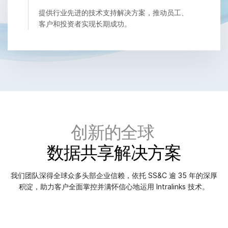
提供行业先进的技术支持解决方案，推动员工、
VDR
Pro
客户和投资者实现长期成功。
VDRPro
其他产品
SECURITYHUB
VIA
解决方案
Tog
sub
创新的全球
合并与收购
首次公开募股
数据共享解决方案
基金管理
我们团队深得全球众多头部企业信赖，依托 SS&C 逾 35 年的深厚
融资
积淀，助力客户全面掌控并满怀信心地运用 Intralinks 技术。
安全文档交换
监管、风险与合规
银团贷款