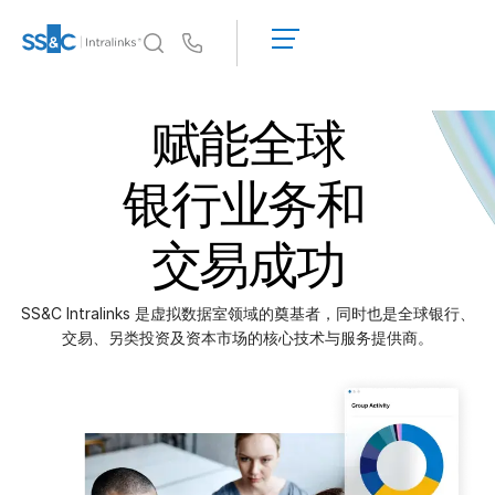
申
请
Us
演
示
Intralinks 的核心优势
Tog
赋能全球
获
sub
Intralinks 的核心优势
取
报
安全与信任
银行业务和
价
API 和部署
交易成功
人工智能中心
SS&C Intralinks 是虚拟数据室领域的奠基者，同时也是全球银行、
产品
Tog
交易、另类投资及资本市场的核心技术与服务提供商。
sub
Deal
Centre AI
Link
筹备
营销阶段
尽调阶段