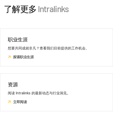
20122 Milano MI
13th Floor, B Wing, C-20, G Block,
电话：
电话：
+90 5327764380
+52 (5) 570032350
了解更多
Intralinks
Italy
Bandra Kurla Complex, Mumbai -
旧金山
电话：
+39 0230457047
400051
580 California
伦敦
电话：
+91 9820792333
2nd Floor
Level 6, Citypoint,
韩国
San Francisco, CA 94104
1 Ropemaker Street,
22F, Two IFC, Gukjegeumyung-ro 10
电话：
职业生涯
+1-415-907-7356
London EC2Y 9AW
Yeongdeungop-gu, Seoul 07326,
想要共同成就非凡？查看我们目前提供的工作机会。
United Kingdom
圣保罗
Korea
电话：
探索职业生涯
Rua Ministro Jesuíno Cardoso,454 –
+44 (0)20 7549 5200
电话：
+82 2 6138 4312
Conj.81 - 8º Andar – Itaim Bibi
上海
04544-051 São Paulo SP Brasil
上海市浦东新区
维也纳
电话：
陆家嘴环路 1000 号
+55 11 4560 8980
Am Rothschildplatz 3,
资源
恒生银行大厦 15 楼 111 单元，邮编：
1020 Wien Top 3.05 B
200120
阅读 Intralinks 的最新动态与行业洞见。
电话：
+43 (1) 928163200
电话：
+86 152 0134 2352
巴黎
立即阅读
18, rue Volney
悉尼