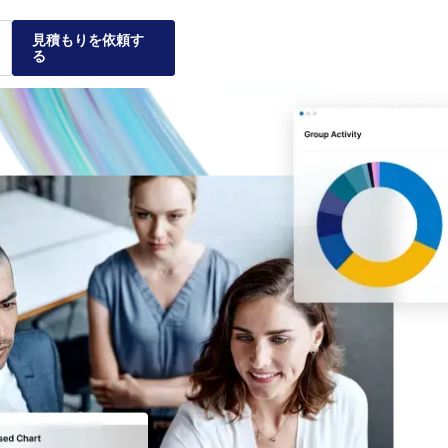
見積もりを依頼す
る
る理由
クスが企業
ナティブ投資市場および
レーションの安全性、管
を利用することで、個々
して、実績のある弊社の
をご紹介します。
ついてご説明します。