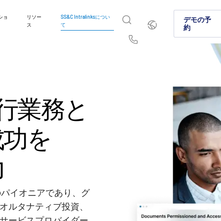
ショ
リソー
SS&C Intralinksについ
日
デモの予
ス
て
本
約
語
English
简体中文
Us
繁體中文
Français
イントラリンクスが選ばれ
製品紹介
ソリューション
業種
お問い合わせはこちら
Deutsch
日本語
行業務と
資本市場やオルタナティブ投資市場でイントラリン
グローバルなディールメーキング、オルタ
機密情報を安全に共有することで、コラボ
弊社のプラットフォームとソリューション
に選ばれる理由をご紹介します。
資本市場における安全なファイル共有に関
理、コンプライアンス準拠を実現する方法
の業務の違いに確実に対処できる仕組みに
한국인
Português
AI対応プラットフォームをご紹介します。
成功を
Español
Italiano
詳細
詳細
詳細
詳細
力
ームのパイオニアであり、グ
オルタナティブ投資、
サービスプロバイダー