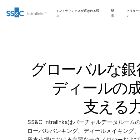
イントラリンクスが選ばれる理
製
ソリュー
由
品
ン
M&A
Investment Banking
お問い合わせ
イントラリンクスが選ばれる理由
安全な文書交換
Private Credit
Link
ファンドレイジング
編集
VDRPro
SECURITYHUB
DEALCENTRE AI
弊社のAIベースのプラット
グローバルな銀
フォームがディールメーキ
準備
Onboarding
取引サポート
VIA
新規株式公開
Corporates
会社情報
セキュリティと信頼
規制、リスク、コンプ
Private Equity
ングプロセスを効率化する
ライアンス
仕組みについてご説明しま
す。
ディールの
マーケティング
レポーティング
高度なレポート機能
ファンド管理
Institutional
APIとデプロイメント
Venture Capital
Investors
シンジケートローン
FUND
CENTRE
デューデリジェンス
オルタナティブ投資管
NDA
ファイナンス
AIハブ
Real Estate Fund
支える
理サービス
Legal / Law Firms
Managers
ディールサービス
管理
翻訳
Hedge Funds
IT / Security
SS&C Intralinksはバーチャルデータル
VDR
PRO
DealVault
ローバルバンキング、ディールメイキング、
資本市場における主要なテクノロジーおよび