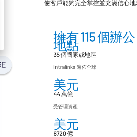
使客戶能夠完全掌控並充滿信心地利用 I
擁有 115 個辦公
地點
35 個國家或地區
Intralinks 遍佈全球
美元
44 萬億
受管理資產
美元
6720 億