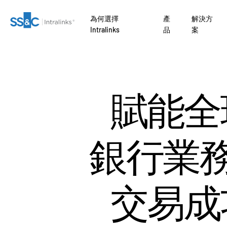
為何選擇
產
解決方
Intralinks
品
案
關
為何
收購
行
聯絡我們
為何選擇 Intralinks
安全文件交換
Private Credit
Link
募款
編修
VDRPro
SECURITYHUB
NTRE AI
賦能全
AI 驅動平台 如
了解 
了解
交易流程。
準備
引入
交易支援
VIA
開發行
ates
公司
安全又可靠
監管、風險與合規
Private Equity
資者
因。
ENTRE
行銷
報告
進階報告
理
ional
API 和部署
銀團貸款
Venture Capital
銀行業
rs
務
盡職調查
另類投資託管服務
NDA
AI 中心
Real Estate Fund
 Law Firms
Managers
O
管理
翻譯
交易成
Funds
IT / Security
品
DealVault