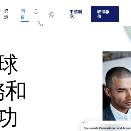
資
關
繁
申請演
取得報
體
示
價
源
於
中
文
English
简体中文
Us
繁體中文
Français
於
選擇 Intralinks
產品
解決方案
產業
球
Deutsch
日本語
SS&C Intralinks 如何透過促進合併與收購 (M&A)、融資和投
資本市場和另類投資環境中的各家企業選擇 Intralinks 的原
我們經過驗證的 AI 驅動平台可以在全球交易、另類投資
了解如何安全地分享敏感內容，並執行安全、受控且合規
了解我們的平台和解決方案如何助您掌握所在產業的各項
報告的安全資訊分享來服務全球銀行、交易和資本市場。
場中安全地分享檔案，歡迎您探索。
한국인
Português
深入了解
深入了解
務和
Español
Italiano
深入了解
深入了解
深入了解
功