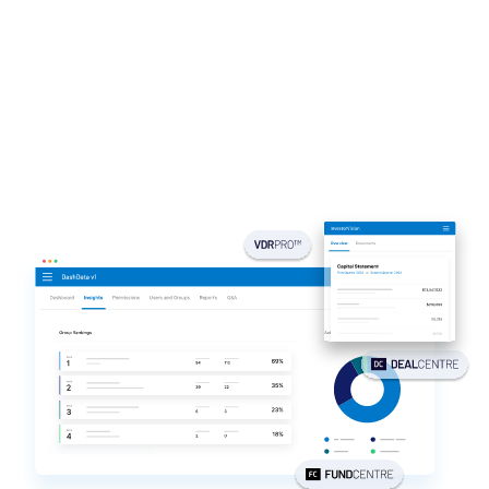
투자 은행
Tog
Corporates
sub
Institutional Investors
Legal / Law Firms
Hedge Funds
Private Credit
Private Equity
Venture Capital
Real Estate Fund Managers
IT / Security
리소스
Tog
sub
회사소개
Tog