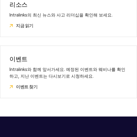
전화번호:
전화번호:
+86 152 0134 2352
+43 (1) 928163200
리소스
파리
Intralinks의 최신 뉴스와 사고 리더십을 확인해 보세요.
18, rue Volney
시드니
지금 읽기
75002 Paris
22/255 George Street
France
Sydney 2000
전화번호:
+33 (1) 82 63 51 74
NSW
마드리드
Australia
이벤트
Plaza Carlos Trías Bertrán, 4
전화번호:
+61 (0) 2 9227 5600
2ª Planta
Intralinks와 함께 앞서가세요. 예정된 이벤트와 웨비나를 확인
싱가포르
28020, Madrid
하고, 지난 이벤트는 다시보기로 시청하세요.
1 Raffles Quay
Spain
이벤트 찾기
North Tower #29-01
전화번호:
+ 34 654 270 503
Singapore 048583
전화번호:
+65 6908 6990
도쿄
스톡홀름
New Otani Garden Court 10F
Humlegårdsgatan 20
4-1 Kioicho
114 46 Stockholm