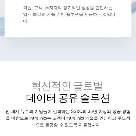
직원, 고객, 투자자의 장기적인 성공을 견인하는
VDR
Pro
업계 최고의 기술 기반 솔루션을 제공하는 것입니
VDRPro
다.
추가 제품
SECURITYHUB
VIA
솔루션
Tog
sub
인수합병
혁신적인 글로벌
기업공개
데이터 공유 솔루션
펀드 관리
금융
전 세계 유수의 기업들이 신뢰하는 SS&C의 35년 이상의 성공 경험
안전한 문서 교환
을 바탕으로 Intralinks는 고객이 Intralinks 기술을 안심하고 주도적
으로 활용할 수 있도록 지원합니다.
규제, 리스크, 규정 준수
신디케이트론