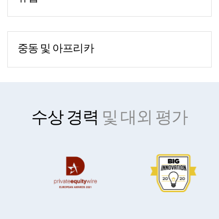
Dongcheng District,
6th Floor
부쿠레슈티
Beijing 100007, P.R.China
New York, NY 10036
28-30 Academiei Street
전화번호:
+86 152 0134 2352
전화번호:
+1-212-543-7700
1st District, 7th Floor
팩스:
+86 10 8409 4566
보스턴 - 본사
중동 및 아프리카
Romania 010016
홍콩
10 CityPoint
두바이
Carmen Ginjulete(소장):
+40 726 034 034
Suite 2702-4
500 Totten Pond Road
Dubai International Financial Center
부다페스트
Central Plaza
2nd Floor
Gate Village Building 10,
전화번호:
+36 20 230 0672
18 Harbour Road
Waltham, MA 02451
Level 7 - Office 10,
프랑크푸르트
Wanchai, Hong Kong
전화번호:
+1-617-574-5459
수상 경력
및 대외 평가
PO Box 506643
An der Welle 6
전화번호:
+852-3626 9370
Dubai, UAE
60322 Frankfurt am Main
하이데라바드
전화번호:
+971 52 7133740
Germany
Level 4, Phase 2.3, Sy No. 115 (Part 1),
시카고
요하네스버그
전화번호:
+49 69 767 576-100
WaveRock TSIIC IT/ITES SEZ,
100 S Wacker Dr.
전화번호:
+27 83 661-8409
Nanakramguda, Serilingampally,
19th Floor
라고스
Hyderabad, Telangana, 500008
Chicago, IL 60606
전화번호:
+234 803 301 9519
전화번호:
그리스
+914049750000
+1-312-819-2356
전화번호:
+30 694 5893598
멕시코시티