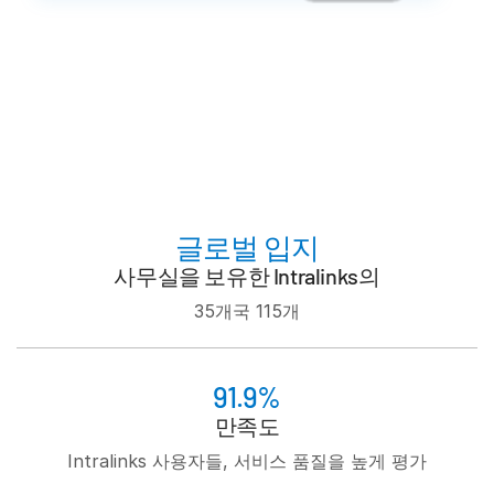
sub
문의하기
기업 정보
한국인
English
데모 요청
简体中文
글로벌 입지
견적 받기
繁體中文
사무실을 보유한 Intralinks의
Français
35개국 115개
Deutsch
日本語
91.9%
한국인
만족도
Português
Intralinks 사용자들, 서비스 품질을 높게 평가
Español