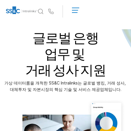
데
모
Us
요
청
왜 Intralinks인가
Tog
글로벌 은행
견
sub
왜 Intralinks인가
적
받
보안 및 신뢰
업무 및
기
API 및 배포
거래 성사 지원
AI 허브
가상 데이터룸을 개척한 SS&C Intralinks는 글로벌 뱅킹, 거래 성사, 
제품
Tog
대체투자 및 자본시장의 핵심 기술 및 서비스 제공업체입니다.
sub
딜
센터 AI
Link
준비
마케팅
실사