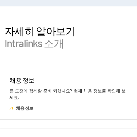
밀라노
텔아비브
Torrey Virreyes, Pedregal 24
Corso Europa, 15
뭄바이
전화번호:
Piso 2, Molino del Rey
+972 54-6429978
20122 Milano MI
We Work BKC
튀르키예
Miguel Hidalgo, CP 11000
자세히 알아보기
Italy
13th Floor, B Wing, C-20, G Block,
전화번호:
전화번호:
+90 5327764380
+52 (5) 570032350
전화번호:
+39 0230457047
Bandra Kurla Complex, Mumbai -
Intralinks 소개
샌프란시스코
런던
400051
580 California
Level 6, Citypoint,
전화번호:
+91 9820792333
2nd Floor
1 Ropemaker Street,
대한민국
San Francisco, CA 94104
London EC2Y 9AW
대한민국 07326 서울특별시 영등포구
전화번호:
+1-415-907-7356
United Kingdom
채용 정보
국제금융로 10 제2국제금융센터 22층
전화번호:
+44 (0) 20 7549 5200
전화번호:
+82 2 6138 4312
큰 도전에 함께할 준비 되셨나요? 현재 채용 정보를 확인해 보
상파울루
상하이
세요.
Rua Ministro Jesuíno Cardoso,454 –
Unit 111, F/15
채용 정보
Conj.81 - 8º Andar – Itaim Bibi
Hang Seng Bank Tower No.1000
비엔나
04544-051 São Paulo SP Brasil
Lujiazui Ring Road
Am Rothschildplatz 3,
전화번호:
+55 11 4560 8980
Pudong Shanghai, 200120
1020 Wien Top 3.05 B