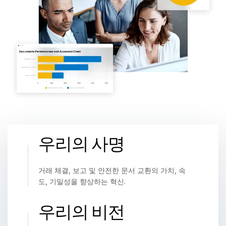
관리
DealVault
Connect
Fund
Centre
Fundraising
Onboarding
Reporting
Alternative Investments Managed Services
우리의 사명
거래 서비스
검열
거래 체결, 보고 및 안전한 문서 교환의 가치, 속
거래 지원
도, 기밀성을 향상하는 혁신.
고급 보고
우리의 비전
NDA
번역