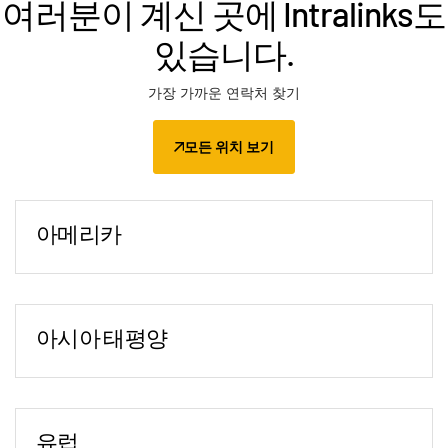
여러분이 계신 곳에 Intralinks도
있습니다.
가장 가까운 연락처 찾기
모든 위치 보기
아메리카
애틀랜타
2849 Paces Ferry Road
Suite 760
아시아 태평양
Atlanta, GA 30339
베이징
전화번호:
+1-470-592-5347
20/F, Raffles City Beijing Office Tower
뉴욕
No.1 Dongzhimen South Avenue,
151 W. 42nd Street (4 Times Square)
유럽