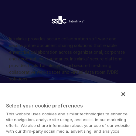
Chiyoda-ku
Sweden
102-0094 Tokyo
전화번호:
+46 (8) 505 42 800
Japan
취리히
전화번호:
Europaallee 41,
+81 (3) 4588 8508
8021 Zürich
Intralinks provides secure collaboration software and
Switzerland
secure online document sharing solutions that enable
전화번호:
+41 (44) 7982033
enterprise collaboration across organizational, corporate
and geographical boundaries. Intralinks’ secure platform
provides tools for file sync and secure file-sharing,
collaborative workspaces and virtual data room (VDR)
solutions.
Select your cookie preferences
This website uses cookies and similar technologies to enhance
© 2026 Intralinks, SS&C Inc.
site navigation, analyze site usage, and assist in our marketing
efforts. We also share information about your use of our website
with our third-party social media, advertising, and analytics