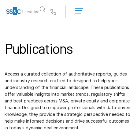
Solicitar una
demostración
Us
Obtener un
presupuesto
¿Por qué Intralinks?
Toggl
subm
¿Por qué Intralinks?
Publications
Seguridad y confianza
API y despliegue
Centro de IA
Access a curated collection of authoritative reports, guides
and industry research crafted to designed to help your
Productos
understanding of the financial landscape. These publications
Toggl
offer valuable insights into market trends, regulatory shifts
subm
Deal
Centre AI
and best practices across M&A, private equity and corporate
Link
finance. Designed to empower professionals with data-driven
knowledge, they provide the strategic perspective needed to
Preparación
help make informed decisions and drive successful outcomes
Marketing
in today’s dynamic deal environment.
Due diligence