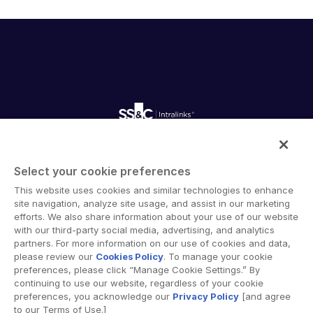
Gestión
DealVault
Connect
Fund
Centre
Recaudación de Fondos
Incorporación
Intralinks ofrece software de colaboración segura y
Presentación de Informes
Select your cookie preferences
soluciones de intercambio de documentos en línea que
Servicios Gestionados de Inversiones Alternativas
permiten la colaboración empresarial a través de
This website uses cookies and similar technologies to enhance
Servicios de deal
fronteras organizacionales, corporativas y geográficas.
site navigation, analyze site usage, and assist in our marketing
La plataforma segura de Intralinks proporciona
efforts. We also share information about your use of our website
Supresión de información
with our third-party social media, advertising, and analytics
herramientas para sincronización de archivos, intercambio
partners. For more information on our use of cookies and data,
Soporte de transacciones
seguro de documentos, espacios de trabajo
please review our
Cookies Policy
. To manage your cookie
colaborativos y soluciones de salas de datos virtuales
Funcionalidad avanzada de informes
preferences, please click “Manage Cookie Settings.” By
(VDR).
continuing to use our website, regardless of your cookie
NDA
preferences, you acknowledge our
Privacy Policy
[and agree
to our Terms of Use.]
Traducción