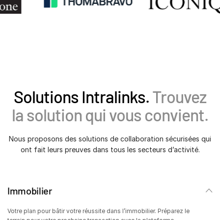
Ressources
Ressources
Produits supplémentaires
SECURITYHUB
VIA
Solutions Intralinks.
Trouvez
Solutions
Toggl
la solution qui vous convient.
subm
Fusions et acquisitions (M&A)
Nous proposons des solutions de collaboration sécurisées qui
Introductions en Bourse
ont fait leurs preuves dans tous les secteurs d’activité.
Gestion de fonds
Financement
Échange Sécurisé de Documents
Immobilier
Regulatory, Risk & Compliance
Votre plan pour bâtir votre réussite dans l’immobilier. Préparez le
Prêts Syndiqués