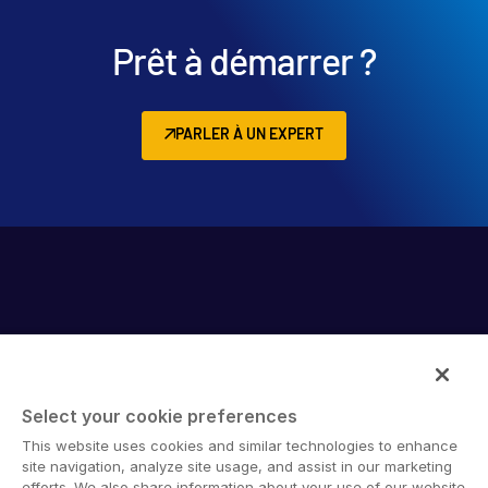
Prêt à démarrer ?
PARLER À UN EXPERT
Select your cookie preferences
Intralinks provides secure collaboration software and
This website uses cookies and similar technologies to enhance
secure online document sharing solutions that enable
site navigation, analyze site usage, and assist in our marketing
enterprise collaboration across organizational, corporate
efforts. We also share information about your use of our website