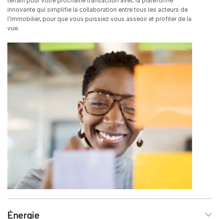
terrain pour votre prochaine transaction avec la plateforme
innovante qui simplifie la collaboration entre tous les acteurs de
Investment Banking
l’immobilier, pour que vous puissiez vous asseoir et profiter de la
Toggl
vue.
Corporates
subm
Institutional Investors
Legal / Law Firms
Hedge Funds
Private Credit
Private Equity
Venture Capital
Real Estate Fund Managers
IT / Security
Ressources
Toggl
subm
À propos de
Énergie
Toggl