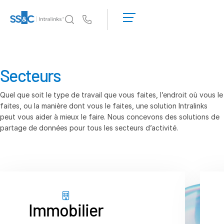
Demander une
démonstration
Us
Obtenir un
devis
Pourquoi Intralinks
Toggl
subm
Pourquoi Intralinks
Secteurs
Sécurité et confiance
Quel que soit le type de travail que vous faites, l’endroit où vous le
API et déploiement
faites, ou la manière dont vous le faites, une solution Intralinks
Centre d'IA
peut vous aider à mieux le faire. Nous concevons des solutions de
partage de données pour tous les secteurs d’activité.
Produits
Toggl
subm
Deal
Centre AI
Link
Préparation
Immobilier
Marketing
Diligence