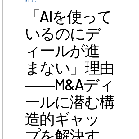
BLOG
「AIを使って
いるのにデ
ィールが進
まない」理由
――M&Aディ
ールに潜む構
造的ギャッ
プを解決す