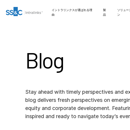
イントラリンクスが選ばれる理
製
ソリュー
由
品
ン
M&A
インベストメントバン
お問い合わせ
イントラリンクスが選ばれる理由
安全な文書交換
Private Credit
Link
ファンドレイジング
編集
VDRPro
SECURITYHUB
Blog
DEALCENTRE AI
キング
弊社のAIベースのプラット
フォームがディールメーキ
準備
Onboarding
取引サポート
VIA
新規株式公開
会社情報
セキュリティと信頼
規制、リスク、コンプ
Private Equity
ングプロセスを効率化する
Corporates
ライアンス
仕組みについてご説明しま
す。
マーケティング
レポーティング
高度なレポート機能
ファンド管理
APIとデプロイメント
Venture Capital
Institutional
シンジケートローン
FUND
CENTRE
Investors
デューデリジェンス
オルタナティブ投資管
NDA
ファイナンス
Stay ahead with timely perspectives and e
AIハブ
Real Estate Fund
理サービス
Managers
blog delivers fresh perspectives on emergin
ディールサービス
Legal / Law Firms
管理
翻訳
equity and corporate development. Featuring
IT / Security
inspired and ready to navigate today’s ever
VDR
PRO
Hedge Funds
DealVault