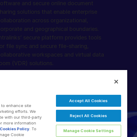
oftware and secure online document
haring solutions that enable enterprise
ollaboration across organizational,
orporate and geographical boundaries.
ntralinks’ secure platform provides tools
or file sync and secure file-sharing,
ollaborative workspaces and virtual data
oom (VDR) solutions.
Accept All Cookies
 to enhance site
rketing efforts. We
Reject All Cookies
e with our third-party
 2026 Intralinks, SS&C Inc.
or more information
Cookies Policy
. To
Manage Cookie Settings
anage Cookie