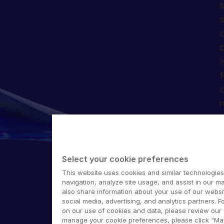
s
s
c
c
I
f
c
r
Select your cookie preferences
This website uses cookies and similar technologies
navigation, analyze site usage, and assist in our ma
also share information about your use of our websit
©
social media, advertising, and analytics partners. F
on our use of cookies and data, please review our
manage your cookie preferences, please click “M