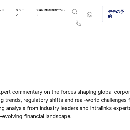
ショ
リソー
SS&C Intralinksについ
日
デモの予
ス
て
本
約
語
English
简体中文
Us
繁體中文
Français
イントラリンクスが選ばれ
製品紹介
ソリューション
業種
お問い合わせはこちら
Deutsch
日本語
資本市場やオルタナティブ投資市場でイントラリン
グローバルなディールメーキング、オルタ
機密情報を安全に共有することで、コラボ
弊社のプラットフォームとソリューション
に選ばれる理由をご紹介します。
資本市場における安全なファイル共有に関
理、コンプライアンス準拠を実現する方法
の業務の違いに確実に対処できる仕組みに
한국인
Português
AI対応プラットフォームをご紹介します。
Español
Italiano
詳細
詳細
詳細
詳細
xpert commentary on the forces shaping global corpor
g trends, regulatory shifts and real-world challenges
 analysis from industry leaders and Intralinks experts
-evolving financial landscape.