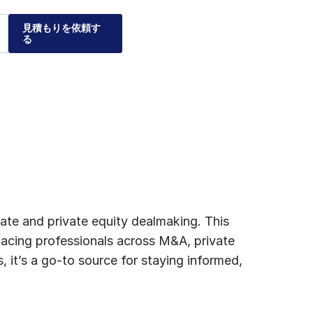
見積もりを依頼す
る
る理由
クスが企業
ナティブ投資市場および
レーションの安全性、管
を利用することで、個々
して、実績のある弊社の
をご紹介します。
ついてご説明します。
ate and private equity dealmaking. This
 facing professionals across M&A, private
, it’s a go-to source for staying informed,