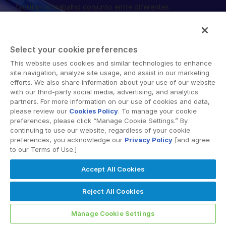
facilitam o trabalho conjunto entre diferentes
English
SOLICITE UMA DEMONSTRAÇÃO
organizações, corporações e regiões geográficas. Sua
plataforma segura fornece ferramentas para
简体中文
sincronização de arquivos, espaços de trabalho
OBTER UM ORÇAMENTO
繁體中文
Select your cookie preferences
colaborativos e soluções de data room virtual (VDR).
Français
This website uses cookies and similar technologies to enhance
site navigation, analyze site usage, and assist in our marketing
Deutsch
efforts. We also share information about your use of our website
with our third-party social media, advertising, and analytics
日本語
partners. For more information on our use of cookies and data,
한국인
please review our
Cookies Policy
. To manage your cookie
© 2026 Intralinks, SS&C Inc.
preferences, please click “Manage Cookie Settings.” By
Português
continuing to use our website, regardless of your cookie
preferences, you acknowledge our
Privacy Policy
[and agree
Español
to our Terms of Use.]
Italiano
Accept All Cookies
Dutch
Reject All Cookies
Manage Cookie Settings