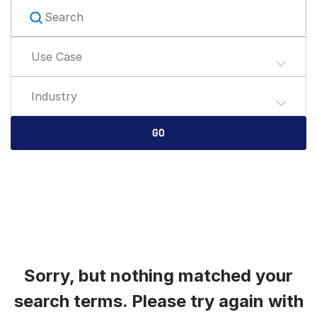
English
SOLICITE UMA DEMONSTRAÇÃO
简体中文
Use Case
OBTER UM ORÇAMENTO
繁體中文
Français
Industry
Deutsch
日本語
GO
한국인
Português
Español
Italiano
Dutch
Sorry, but nothing matched your
search terms. Please try again with