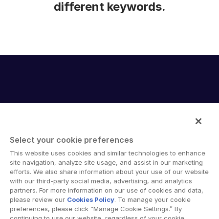
different keywords.
Select your cookie preferences
A Intralinks oferece um software de colaboração segura e
This website uses cookies and similar technologies to enhance
soluções de compartilhamento de documentos online que
site navigation, analyze site usage, and assist in our marketing
facilitam o trabalho conjunto entre diferentes
efforts. We also share information about your use of our website
with our third-party social media, advertising, and analytics
organizações, corporações e regiões geográficas. Sua
partners. For more information on our use of cookies and data,
plataforma segura fornece ferramentas para
please review our
Cookies Policy
. To manage your cookie
sincronização de arquivos, espaços de trabalho
preferences, please click “Manage Cookie Settings.” By
colaborativos e soluções de data room virtual (VDR).
continuing to use our website, regardless of your cookie