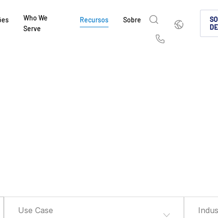
Who We
Português
SO
ões
Recursos
Sobre
D
Serve
English
简体中文
Us
繁體中文
Français
Deutsch
日本語
한국인
Português
Español
Italiano
Use Case
Indus