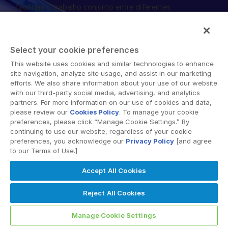
facilitam o trabalho conjunto entre diferentes
Gerenciamento
organizações, corporações e regiões geográficas. Sua
plataforma segura fornece ferramentas para
DealVault
sincronização de arquivos, espaços de trabalho
Connect
Select your cookie preferences
colaborativos e soluções de data room virtual (VDR).
This website uses cookies and similar technologies to enhance
Fund
Centre
site navigation, analyze site usage, and assist in our marketing
Fundraising
efforts. We also share information about your use of our website
with our third-party social media, advertising, and analytics
Integração
partners. For more information on our use of cookies and data,
please review our
Cookies Policy
. To manage your cookie
Relatórios
© 2026 Intralinks, SS&C Inc.
preferences, please click “Manage Cookie Settings.” By
Serviços Gerenciados para Investimentos
continuing to use our website, regardless of your cookie
Alternativos
preferences, you acknowledge our
Privacy Policy
[and agree
to our Terms of Use.]
Serviços de deals
Accept All Cookies
Tarjamento
Suporte a transações
Reject All Cookies
Relatórios avançados
Manage Cookie Settings
NDA