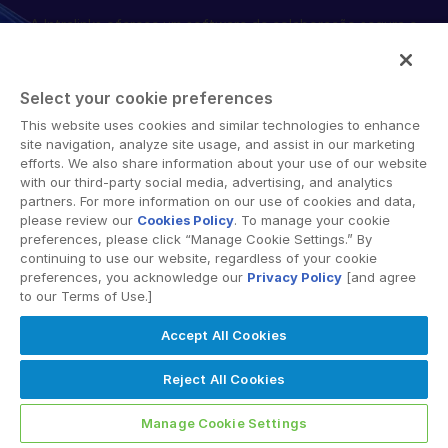
A Intralinks oferece um software de colaboração segura e
English
SOLICITE UMA DEMONSTRAÇÃO
soluções de compartilhamento de documentos online que
简体中文
facilitam o trabalho conjunto entre diferentes
OBTER UM ORÇAMENTO
organizações, corporações e regiões geográficas. Sua
繁體中文
Select your cookie preferences
plataforma segura fornece ferramentas para
Français
This website uses cookies and similar technologies to enhance
sincronização de arquivos, espaços de trabalho
site navigation, analyze site usage, and assist in our marketing
Deutsch
colaborativos e soluções de data room virtual (VDR).
efforts. We also share information about your use of our website
with our third-party social media, advertising, and analytics
日本語
partners. For more information on our use of cookies and data,
한국인
please review our
Cookies Policy
. To manage your cookie
preferences, please click “Manage Cookie Settings.” By
Português
continuing to use our website, regardless of your cookie
preferences, you acknowledge our
Privacy Policy
[and agree
© 2026 Intralinks, SS&C Inc.
Español
to our Terms of Use.]
Italiano
Accept All Cookies
Dutch
Reject All Cookies
Manage Cookie Settings