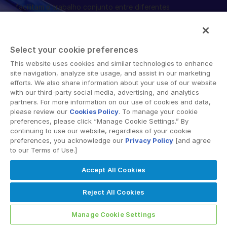
facilitam o trabalho conjunto entre diferentes
English
SOLICITE UMA DEMONSTRAÇÃO
organizações, corporações e regiões geográficas. Sua
plataforma segura fornece ferramentas para
简体中文
sincronização de arquivos, espaços de trabalho
OBTER UM ORÇAMENTO
繁體中文
Select your cookie preferences
colaborativos e soluções de data room virtual (VDR).
Français
This website uses cookies and similar technologies to enhance
site navigation, analyze site usage, and assist in our marketing
Deutsch
efforts. We also share information about your use of our website
with our third-party social media, advertising, and analytics
日本語
partners. For more information on our use of cookies and data,
한국인
please review our
Cookies Policy
. To manage your cookie
© 2026 Intralinks, SS&C Inc.
preferences, please click “Manage Cookie Settings.” By
Português
continuing to use our website, regardless of your cookie
preferences, you acknowledge our
Privacy Policy
[and agree
Español
to our Terms of Use.]
Italiano
Accept All Cookies
Dutch
Reject All Cookies
Manage Cookie Settings