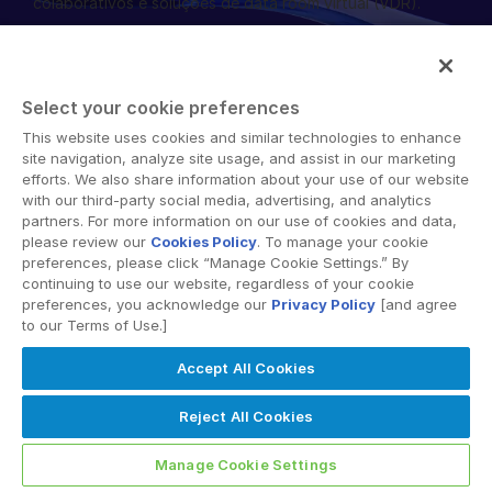
colaborativos e soluções de data room virtual (VDR).
English
SOLICITE UMA DEMONSTRAÇÃO
简体中文
OBTER UM ORÇAMENTO
繁體中文
Select your cookie preferences
Français
This website uses cookies and similar technologies to enhance
© 2026 Intralinks, SS&C Inc.
site navigation, analyze site usage, and assist in our marketing
Deutsch
efforts. We also share information about your use of our website
with our third-party social media, advertising, and analytics
日本語
partners. For more information on our use of cookies and data,
한국인
please review our
Cookies Policy
. To manage your cookie
preferences, please click “Manage Cookie Settings.” By
Português
continuing to use our website, regardless of your cookie
preferences, you acknowledge our
Privacy Policy
[and agree
Español
to our Terms of Use.]
Italiano
Accept All Cookies
Dutch
Reject All Cookies
Manage Cookie Settings