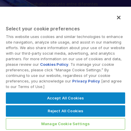
facilitam o trabalho conjunto entre diferentes
English
SOLICITE UMA DEMONSTRAÇÃO
organizações, corporações e regiões geográficas. Sua
plataforma segura fornece ferramentas para
简体中文
sincronização de arquivos, espaços de trabalho
OBTER UM ORÇAMENTO
繁體中文
Select your cookie preferences
colaborativos e soluções de data room virtual (VDR).
Français
This website uses cookies and similar technologies to enhance
site navigation, analyze site usage, and assist in our marketing
Deutsch
efforts. We also share information about your use of our website
with our third-party social media, advertising, and analytics
日本語
partners. For more information on our use of cookies and data,
한국인
please review our
Cookies Policy
. To manage your cookie
© 2026 Intralinks, SS&C Inc.
preferences, please click “Manage Cookie Settings.” By
Português
continuing to use our website, regardless of your cookie
preferences, you acknowledge our
Privacy Policy
[and agree
Español
to our Terms of Use.]
Italiano
Accept All Cookies
Dutch
Reject All Cookies
Manage Cookie Settings